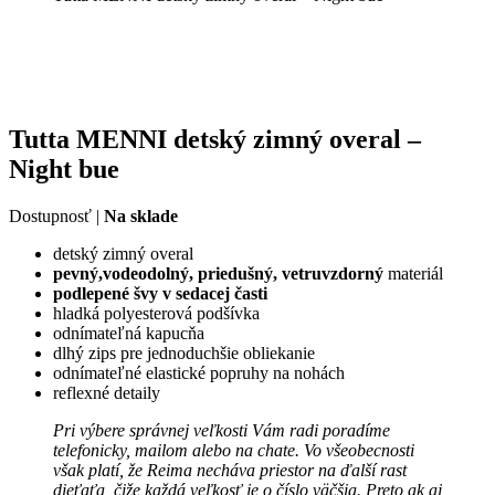
Tutta MENNI detský zimný overal –
Night bue
Dostupnosť |
Na sklade
detský zimný overal
pevný,vodeodolný,
priedušný, vetruvzdorný
materiál
podlepené
švy v sedacej časti
hladká polyesterová podšívka
odnímateľná kapucňa
dlhý zips pre jednoduchšie obliekanie
odnímateľné elastické popruhy na nohách
reflexné detaily
Pri výbere správnej veľkosti Vám radi poradíme
telefonicky, mailom alebo na chate. Vo všeobecnosti
však platí, že Reima necháva priestor na ďalší rast
dieťaťa, čiže každá veľkosť je o číslo väčšia. Preto ak aj