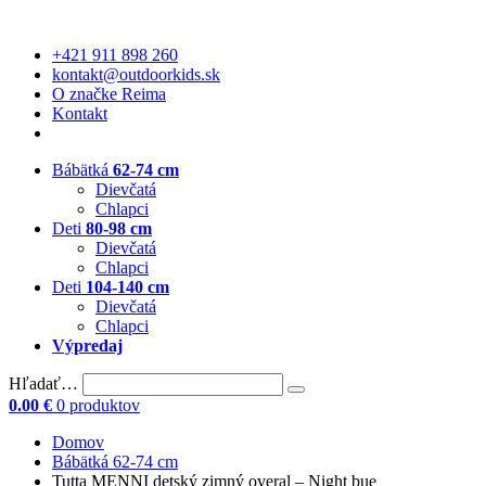
+421 911 898 260
kontakt@outdoorkids.sk
O značke Reima
Kontakt
Bábätká
62-74 cm
Dievčatá
Chlapci
Deti
80-98 cm
Dievčatá
Chlapci
Deti
104-140 cm
Dievčatá
Chlapci
Výpredaj
Hľadať…
0.00
€
0 produktov
Domov
Bábätká 62-74 cm
Tutta MENNI detský zimný overal – Night bue