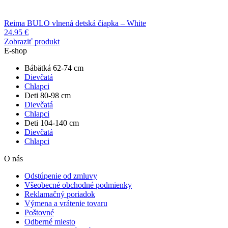
Reima BULO vlnená detská čiapka – White
24.95
€
Zobraziť produkt
E-shop
Bábätká 62-74 cm
Dievčatá
Chlapci
Deti 80-98 cm
Dievčatá
Chlapci
Deti 104-140 cm
Dievčatá
Chlapci
O nás
Odstúpenie od zmluvy
Všeobecné obchodné podmienky
Reklamačný poriadok
Výmena a vrátenie tovaru
Poštovné
Odberné miesto