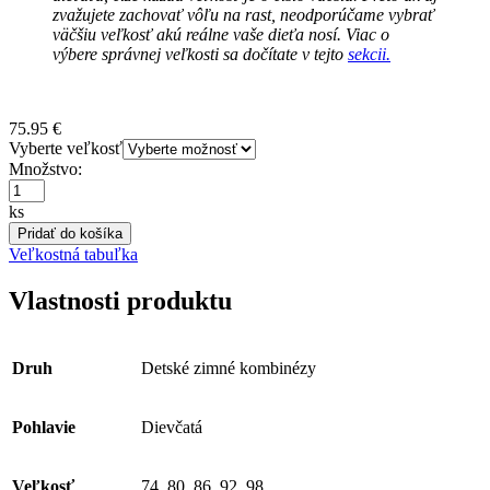
zvažujete zachovať vôľu na rast, neodporúčame vybrať
väčšiu veľkosť akú reálne vaše dieťa nosí. Viac o
výbere správnej veľkosti sa dočítate v tejto
sekcii.
75.95
€
Vyberte veľkosť
Množstvo:
ks
Pridať do košíka
Veľkostná tabuľka
Vlastnosti produktu
Druh
Detské zimné kombinézy
Pohlavie
Dievčatá
Veľkosť
74, 80, 86, 92, 98