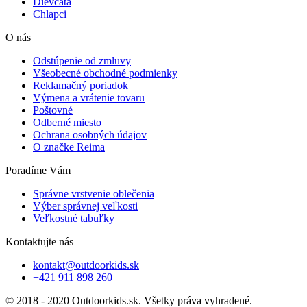
Dievčatá
Chlapci
O nás
Odstúpenie od zmluvy
Všeobecné obchodné podmienky
Reklamačný poriadok
Výmena a vrátenie tovaru
Poštovné
Odberné miesto
Ochrana osobných údajov
O značke Reima
Poradíme Vám
Správne vrstvenie oblečenia
Výber správnej veľkosti
Veľkostné tabuľky
Kontaktujte nás
kontakt@outdoorkids.sk
+421 911 898 260
© 2018 - 2020 Outdoorkids.sk. Všetky práva vyhradené.