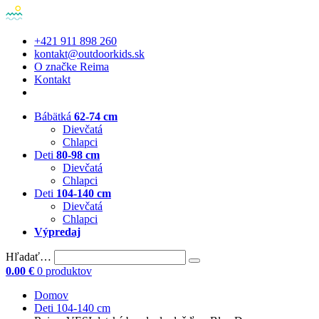
+421 911 898 260
kontakt@outdoorkids.sk
O značke Reima
Kontakt
Bábätká
62-74 cm
Dievčatá
Chlapci
Deti
80-98 cm
Dievčatá
Chlapci
Deti
104-140 cm
Dievčatá
Chlapci
Výpredaj
Hľadať…
0.00
€
0 produktov
Domov
Deti 104-140 cm