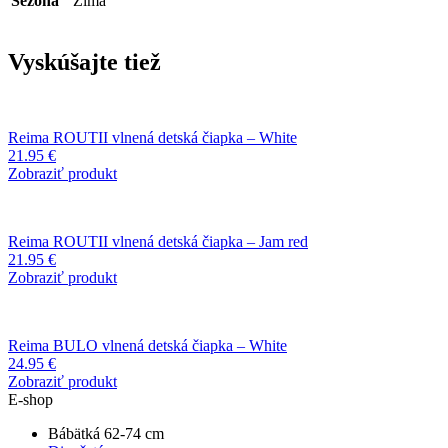
Sezóna
Zima
Vyskúšajte tiež
Reima ROUTII vlnená detská čiapka – White
21.95
€
Zobraziť produkt
Reima ROUTII vlnená detská čiapka – Jam red
21.95
€
Zobraziť produkt
Reima BULO vlnená detská čiapka – White
24.95
€
Zobraziť produkt
E-shop
Bábätká 62-74 cm