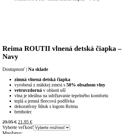
Reima ROUTII vlnená detská čiapka –
Navy
Dostupnosť |
Na sklade
zimná vlnená detská čiapka
vyrobená z mäkkej zmesi s
50% obsahom vlny
vetruvzdorná
v oblasti uší
vlna je ideálna na udržiavanie tepelného komfortu
teplá a jemná fleecová podšívka
dekoratívny štítok s logom Reima
brmbolec
Pôvodná
Aktuálna
29.95
€
21.95
€
cena
cena
Vyberte veľkosť
bola:
je:
Množstvo: