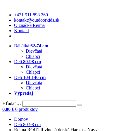
+421 911 898 260
kontakt@outdoorkids.sk
O značke Reima
Kontakt
Bábätká
62-74 cm
Dievčatá
Chlapci
Deti
80-98 cm
Dievčatá
Chlapci
Deti
104-140 cm
Dievčatá
Chlapci
Výpredaj
Hľadať…
0.00
€
0 produktov
Domov
Deti 80-98 cm
Reima ROUTII vlnená detská čiapka – Navy