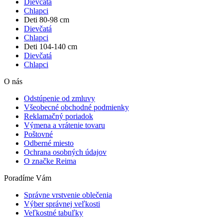
Dievčatá
Chlapci
Deti 80-98 cm
Dievčatá
Chlapci
Deti 104-140 cm
Dievčatá
Chlapci
O nás
Odstúpenie od zmluvy
Všeobecné obchodné podmienky
Reklamačný poriadok
Výmena a vrátenie tovaru
Poštovné
Odberné miesto
Ochrana osobných údajov
O značke Reima
Poradíme Vám
Správne vrstvenie oblečenia
Výber správnej veľkosti
Veľkostné tabuľky