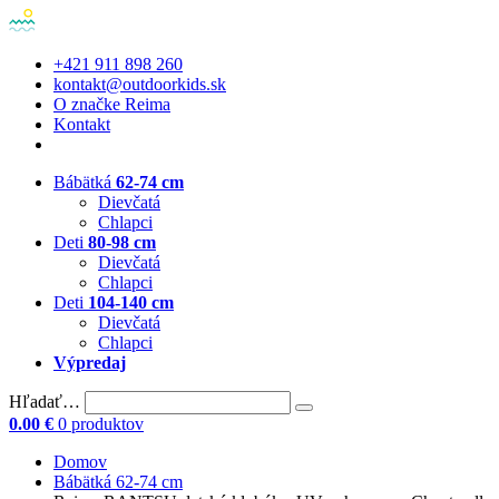
+421 911 898 260
kontakt@outdoorkids.sk
O značke Reima
Kontakt
Bábätká
62-74 cm
Dievčatá
Chlapci
Deti
80-98 cm
Dievčatá
Chlapci
Deti
104-140 cm
Dievčatá
Chlapci
Výpredaj
Hľadať…
0.00
€
0 produktov
Domov
Bábätká 62-74 cm