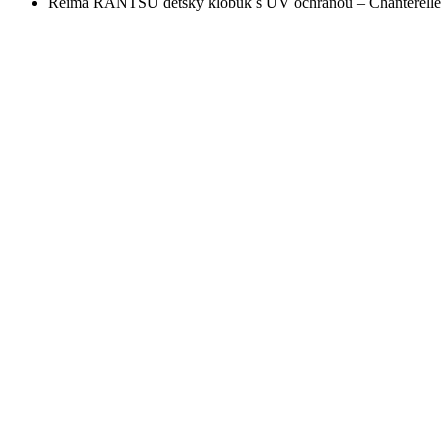
Reima RANTSU detský klobúk s UV ochranou – Chanterelle