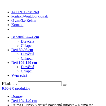
+421 911 898 260
kontakt@outdoorkids.sk
O značke Reima
Kontakt
Bábätká
62-74 cm
Dievčatá
Chlapci
Deti
80-98 cm
Dievčatá
Chlapci
Deti
104-140 cm
Dievčatá
Chlapci
Výpredaj
Hľadať…
0.00
€
0 produktov
Domov
Deti 104-140 cm
Reima LIPPAVA detská bavlnená šiltovka – Reima red