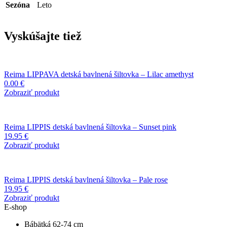
Sezóna
Leto
Vyskúšajte tiež
Reima LIPPAVA detská bavlnená šiltovka – Lilac amethyst
0.00
€
Zobraziť produkt
Reima LIPPIS detská bavlnená šiltovka – Sunset pink
19.95
€
Zobraziť produkt
Reima LIPPIS detská bavlnená šiltovka – Pale rose
19.95
€
Zobraziť produkt
E-shop
Bábätká 62-74 cm