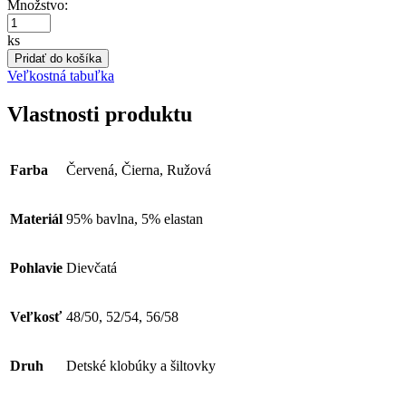
Množstvo:
ks
Pridať do košíka
Veľkostná tabuľka
Vlastnosti produktu
Farba
Červená, Čierna, Ružová
Materiál
95% bavlna, 5% elastan
Pohlavie
Dievčatá
Veľkosť
48/50, 52/54, 56/58
Druh
Detské klobúky a šiltovky