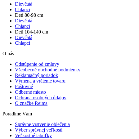
Dievčatá
Chlapci
Deti 80-98 cm
Dievčatá
Chlapci
Deti 104-140 cm
Dievčatá
Chlapci
O nás
Odstúpenie od zmluvy
Všeobecné obchodné podmienky
Reklamačný poriadok
Výmena a vrátenie tovaru
Poštovné
Odberné miesto
Ochrana osobných údajov
O značke Reima
Poradíme Vám
Správne vrstvenie oblečenia
Výber správnej veľkosti
Veľkostné tabuľky