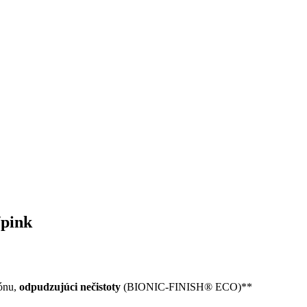
/pink
bónu,
odpudzujúci nečistoty
(BIONIC-FINISH® ECO)**