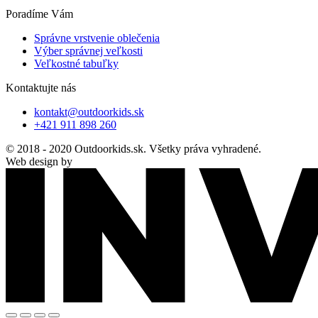
Poradíme Vám
Správne vrstvenie oblečenia
Výber správnej veľkosti
Veľkostné tabuľky
Kontaktujte nás
kontakt@outdoorkids.sk
+421 911 898 260
© 2018 - 2020 Outdoorkids.sk. Všetky práva vyhradené.
Web design by