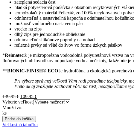
zateplená sedacia časť
hladká polyesterová podšívka s obsahom recyklovaných vlákie
termoizolačný materiál Fellex®, zo 100% recyklovaných polyes
odnímateľná a nastaviteľná kapucňa s odnímateľnou kožušink
možnosť vnútorného nastavenia pásu
vrecko na zips
dlhý zips pre jednoduchšie obliekanie
odnímateľné silikónové popruhy na nohách
reflexné prvky sú všité do švov vo forme úzkych pásikov
*
Reimatec®
je mikroporézna vodoodolná polyuretánová vrstva na vn
fluórovaných uhľovodíkov odpudzuje vodu a nečistoty,
takže nie je
**
BIONIC-FINISH® ECO
je hydrofóbna a ekologická povrchová ú
Pri výbere správnej veľkosti Vám radi poradíme telefonicky, mai
Preto ak aj zvažujete zachovať vôľu na rast, neodporúčame vybra
Pôvodná
Aktuálna
139.95
€
109.95
€
cena
cena
Vyberte veľkosť
bola:
je:
Množstvo:
139.95 €.
109.95 €.
ks
Pridať do košíka
Veľkostná tabuľka