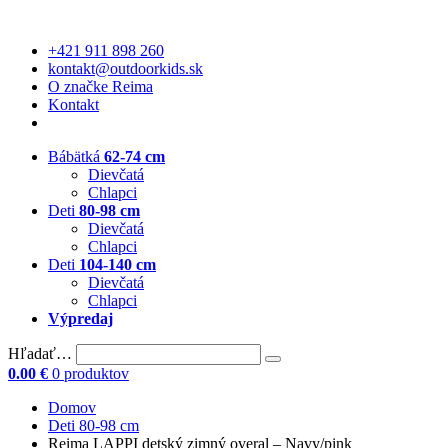
+421 911 898 260
kontakt@outdoorkids.sk
O značke Reima
Kontakt
Bábätká
62-74 cm
Dievčatá
Chlapci
Deti
80-98 cm
Dievčatá
Chlapci
Deti
104-140 cm
Dievčatá
Chlapci
Výpredaj
Hľadať…
0.00
€
0 produktov
Domov
Deti 80-98 cm
Reima LAPPI detský zimný overal – Navy/pink