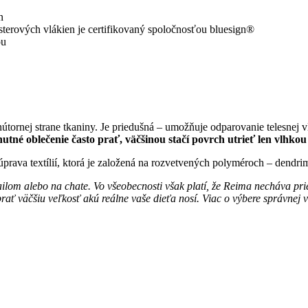
n
terových vlákien je certifikovaný spoločnosťou bluesign®
ou
útornej strane tkaniny. Je priedušná – umožňuje odparovanie telesne
 nutné oblečenie často prať, väčšinou stačí povrch utrieť len vlhk
prava textílií, ktorá je založená na rozvetvených polyméroch – dendri
lom alebo na chate. Vo všeobecnosti však platí, že Reima necháva priest
ť väčšiu veľkosť akú reálne vaše dieťa nosí. Viac o výbere správnej ve