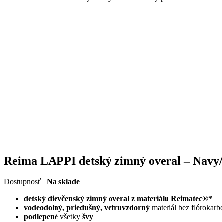
Reima LAPPI detský zimný overal – Navy
Dostupnosť |
Na sklade
detský dievčenský zimný overal z materiálu Reimatec®*
vodeodolný,
priedušný, vetruvzdorný
materiál bez flórokar
podlepené
všetky
švy