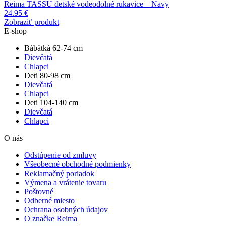
Reima TASSU detské vodeodolné rukavice – Navy
24.95
€
Zobraziť produkt
E-shop
Bábätká 62-74 cm
Dievčatá
Chlapci
Deti 80-98 cm
Dievčatá
Chlapci
Deti 104-140 cm
Dievčatá
Chlapci
O nás
Odstúpenie od zmluvy
Všeobecné obchodné podmienky
Reklamačný poriadok
Výmena a vrátenie tovaru
Poštovné
Odberné miesto
Ochrana osobných údajov
O značke Reima