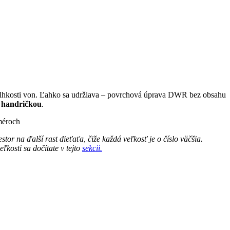
j vlhkosti von. Ľahko sa udržiava – povrchová úprava DWR bez obsahu
ou handričkou
.
méroch
or na ďalší rast dieťaťa, čiže každá veľkosť je o číslo väčšia.
ľkosti sa dočítate v tejto
sekcii.