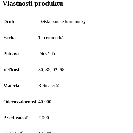
Vlastnosti produktu
Druh
Detské zimné kombinézy
Farba
Tmavomodrá
Pohlavie
Dievčatá
Veľkosť
80, 86, 92, 98
Materiál
Reimatec®
Oderuvzdornosť
40 000
Priedušnosť
7 000