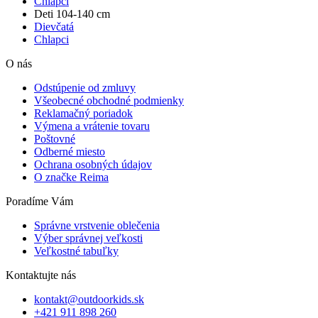
Chlapci
Deti 104-140 cm
Dievčatá
Chlapci
O nás
Odstúpenie od zmluvy
Všeobecné obchodné podmienky
Reklamačný poriadok
Výmena a vrátenie tovaru
Poštovné
Odberné miesto
Ochrana osobných údajov
O značke Reima
Poradíme Vám
Správne vrstvenie oblečenia
Výber správnej veľkosti
Veľkostné tabuľky
Kontaktujte nás
kontakt@outdoorkids.sk
+421 911 898 260