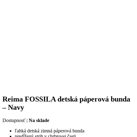
Reima FOSSILA detská páperová bunda
– Navy
Dostupnosť |
Na sklade
ľahká detská zimná páperová bunda
predĺžený strih v chrbtovej časti