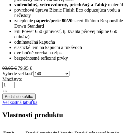
vodeodolný, vetruvzdorný, priedušný a ľahký
materiál
povrchová úprava Bionic Finish Eco odpuzujúca vodu a
nečistoty
zateplenie
páperie/perie 80/20
s certifikátom Responsible
Down Standard
Fill Power 650 (plnivosť, tj. kvalita pérovej náplne 650
cuin/oz)
odnímateľná kapucňa
elastické lem na kapucni a rukávoch
dve bočné vrecká na zips
bezpečnostné reflexné prvky
Pôvodná
Aktuálna
99.95
€
79.95
€
cena
cena
Vyberte veľkosť
bola:
je:
Množstvo:
99.95 €.
79.95 €.
ks
Pridať do košíka
Veľkostná tabuľka
Vlastnosti produktu