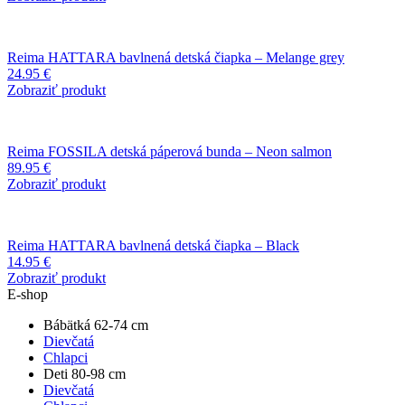
Reima HATTARA bavlnená detská čiapka – Melange grey
24.95
€
Zobraziť produkt
Reima FOSSILA detská páperová bunda – Neon salmon
89.95
€
Zobraziť produkt
Reima HATTARA bavlnená detská čiapka – Black
14.95
€
Zobraziť produkt
E-shop
Bábätká 62-74 cm
Dievčatá
Chlapci
Deti 80-98 cm
Dievčatá