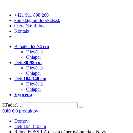
+421 911 898 260
kontakt@outdoorkids.sk
O značke Reima
Kontakt
Bábätká
62-74 cm
Dievčatá
Chlapci
Deti
80-98 cm
Dievčatá
Chlapci
Deti
104-140 cm
Dievčatá
Chlapci
Výpredaj
Hľadať…
0.00
€
0 produktov
Domov
Deti 104-140 cm
Reima FOSSILA detská páperová bunda – Navy