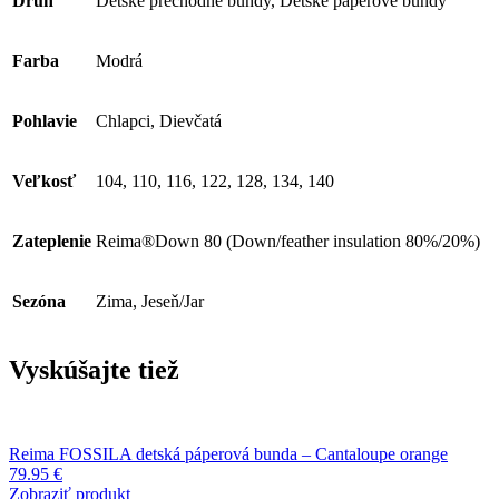
Druh
Detské prechodné bundy, Detské páperové bundy
Farba
Modrá
Pohlavie
Chlapci, Dievčatá
Veľkosť
104, 110, 116, 122, 128, 134, 140
Zateplenie
Reima®Down 80 (Down/feather insulation 80%/20%)
Sezóna
Zima, Jeseň/Jar
Vyskúšajte tiež
Reima FOSSILA detská páperová bunda – Cantaloupe orange
79.95
€
Zobraziť produkt