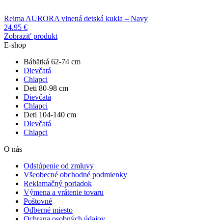
Reima AURORA vlnená detská kukla – Navy
24.95
€
Zobraziť produkt
E-shop
Bábätká 62-74 cm
Dievčatá
Chlapci
Deti 80-98 cm
Dievčatá
Chlapci
Deti 104-140 cm
Dievčatá
Chlapci
O nás
Odstúpenie od zmluvy
Všeobecné obchodné podmienky
Reklamačný poriadok
Výmena a vrátenie tovaru
Poštovné
Odberné miesto
Ochrana osobných údajov