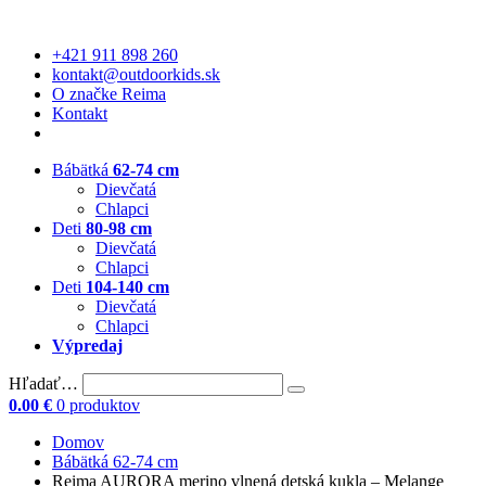
+421 911 898 260
kontakt@outdoorkids.sk
O značke Reima
Kontakt
Bábätká
62-74 cm
Dievčatá
Chlapci
Deti
80-98 cm
Dievčatá
Chlapci
Deti
104-140 cm
Dievčatá
Chlapci
Výpredaj
Hľadať…
0.00
€
0 produktov
Domov
Bábätká 62-74 cm
Reima AURORA merino vlnená detská kukla – Melange