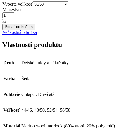
Vyberte veľkosť
Množstvo:
ks
Pridať do košíka
Veľkostná tabuľka
Vlastnosti produktu
Druh
Detské kukly a nákrčníky
Farba
Šedá
Pohlavie
Chlapci, Dievčatá
Veľkosť
44/46, 48/50, 52/54, 56/58
Materiál
Merino wool interlock (80% wool, 20% polyamid)