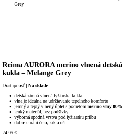
Grey
Reima AURORA merino vlnená detská
kukla – Melange Grey
Dostupnosť |
Na sklade
detská zimná vlnená lyžiarska kukla
vlna je ideálna na udržiavanie tepelného komfortu
jemný a teplý vlnený úplet s podielom
merino vlny 80%
tenký materiál, bez podšívky
výborná spodná vrstva pod lyžiarsku prilbu
dobre chráni čelo, krk a uši
24.95
€