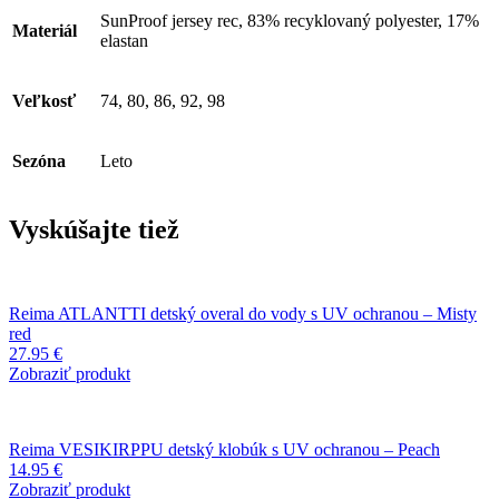
SunProof jersey rec, 83% recyklovaný polyester, 17%
Materiál
elastan
Veľkosť
74, 80, 86, 92, 98
Sezóna
Leto
Vyskúšajte tiež
Reima ATLANTTI detský overal do vody s UV ochranou – Misty
red
27.95
€
Zobraziť produkt
Reima VESIKIRPPU detský klobúk s UV ochranou – Peach
14.95
€
Zobraziť produkt