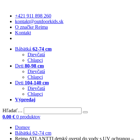
+421 911 898 260
kontakt@outdoorkids.sk
O značke Reima
Kontakt
Bábätká
62-74 cm
Dievčatá
Chlapci
Deti
80-98 cm
Dievčatá
Chlapci
Deti
104-140 cm
Dievčatá
Chlapci
Výpredaj
Hľadať…
0.00
€
0 produktov
Domov
Bábätká 62-74 cm
Reima ATLANTTI detský overal do vody s UV ochranou –