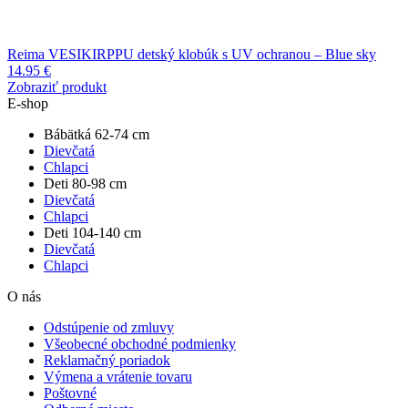
Reima VESIKIRPPU detský klobúk s UV ochranou – Blue sky
14.95
€
Zobraziť produkt
E-shop
Bábätká 62-74 cm
Dievčatá
Chlapci
Deti 80-98 cm
Dievčatá
Chlapci
Deti 104-140 cm
Dievčatá
Chlapci
O nás
Odstúpenie od zmluvy
Všeobecné obchodné podmienky
Reklamačný poriadok
Výmena a vrátenie tovaru
Poštovné