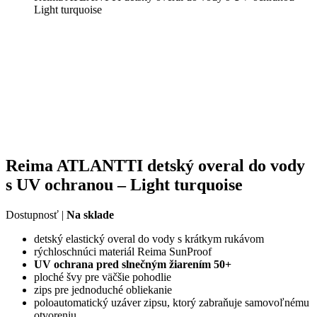
Light turquoise
Reima ATLANTTI detský overal do vody
s UV ochranou – Light turquoise
Dostupnosť |
Na sklade
detský elastický overal do vody s krátkym rukávom
rýchloschnúci materiál Reima SunProof
UV ochrana pred slnečným žiarením 50+
ploché švy pre väčšie pohodlie
zips pre jednoduché obliekanie
poloautomatický uzáver zipsu, ktorý zabraňuje samovoľnému
otvoreniu