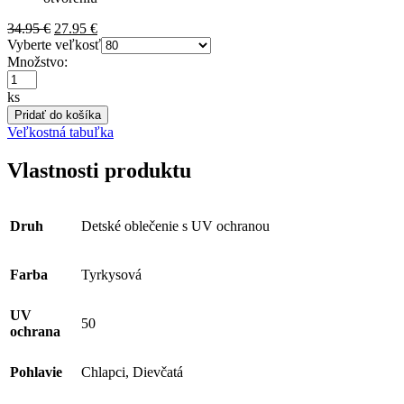
Pôvodná
Aktuálna
34.95
€
27.95
€
cena
cena
Vyberte veľkosť
bola:
je:
Množstvo:
34.95 €.
27.95 €.
ks
Pridať do košíka
Veľkostná tabuľka
Vlastnosti produktu
Druh
Detské oblečenie s UV ochranou
Farba
Tyrkysová
UV
50
ochrana
Pohlavie
Chlapci, Dievčatá