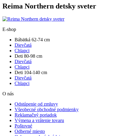
Reima Northern detsky sveter
E-shop
Bábätká 62-74 cm
Dievčatá
Chlapci
Deti 80-98 cm
Dievčatá
Chlapci
Deti 104-140 cm
Dievčatá
Chlapci
O nás
Odstúpenie od zmluvy
Všeobecné obchodné podmienky
Reklamačný poriadok
Výmena a vrátenie tovaru
Poštovné
Odberné miesto