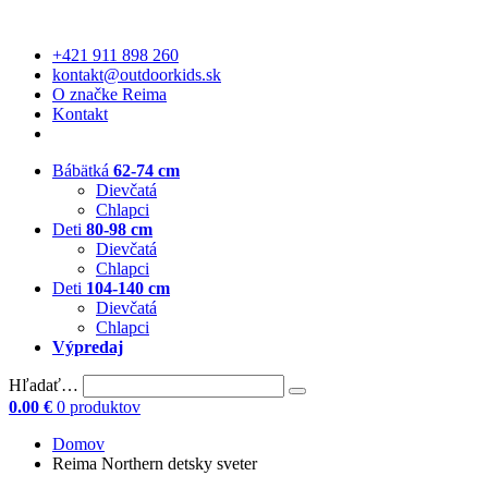
+421 911 898 260
kontakt@outdoorkids.sk
O značke Reima
Kontakt
Bábätká
62-74 cm
Dievčatá
Chlapci
Deti
80-98 cm
Dievčatá
Chlapci
Deti
104-140 cm
Dievčatá
Chlapci
Výpredaj
Hľadať…
0.00
€
0 produktov
Domov
Reima Northern detsky sveter