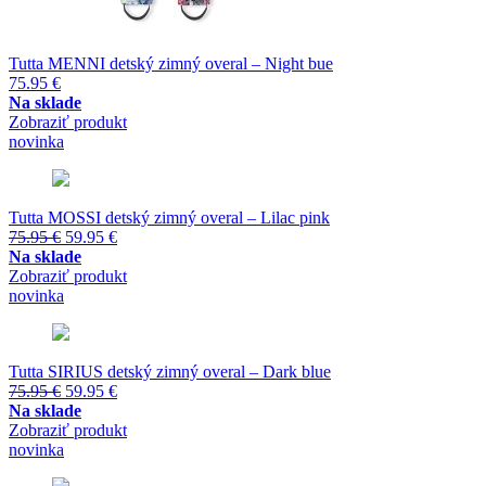
Tutta MENNI detský zimný overal – Night bue
75.95
€
Na sklade
Zobraziť produkt
novinka
Tutta MOSSI detský zimný overal – Lilac pink
Pôvodná
Aktuálna
75.95
€
59.95
€
cena
cena
Na sklade
bola:
je:
Zobraziť produkt
75.95 €.
59.95 €.
novinka
Tutta SIRIUS detský zimný overal – Dark blue
Pôvodná
Aktuálna
75.95
€
59.95
€
cena
cena
Na sklade
bola:
je:
Zobraziť produkt
75.95 €.
59.95 €.
novinka