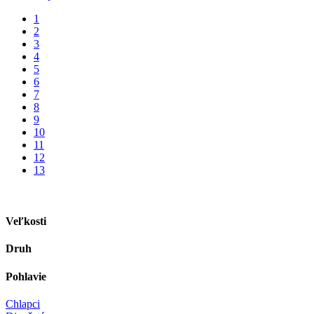
149.95 €.
129.95 €.
1
2
3
4
5
6
7
8
9
10
11
12
13
Veľkosti
Druh
Pohlavie
Chlapci