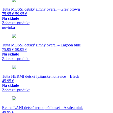
Tutta MOSSI detský zimný overal – Grey brown
Pôvodná
Aktuálna
75.95
€
59.95
€
cena
cena
Na sklade
bola:
je:
Zobraziť produkt
75.95 €.
59.95 €.
novinka
Tutta MOSSI detský zimný overal – Lagoon blue
Pôvodná
Aktuálna
75.95
€
59.95
€
cena
cena
Na sklade
bola:
je:
Zobraziť produkt
75.95 €.
59.95 €.
Tutta HERMI detské lyžiarske nohavice – Black
45.95
€
Na sklade
Zobraziť produkt
Reima LANI detské termoprádlo set – Azalea pink
49.95
€