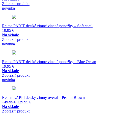
Zobraziť produkt
novinka
Reima PARIT detské zimné vlnené ponožky – Soft coral
19.95
€
Na sklade
Zobraziť produkt
novinka
Reima PARIT detské zimné vlnené ponožky – Blue Ocean
19.95
€
Na sklade
Zobraziť produkt
novinka
Reima LAPPI detský zimný overal – Peanut Brown
Pôvodná
Aktuálna
149.95
€
129.95
€
cena
cena
Na sklade
bola:
je:
Zobraziť produkt