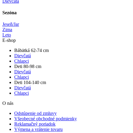
Dievčatá
Sezóna
Jeseň/Jar
Zima
Leto
E-shop
Bábätká 62-74 cm
Dievčatá
Chlapci
Deti 80-98 cm
Dievčatá
Chlapci
Deti 104-140 cm
Dievčatá
Chlapci
O nás
Odstúpenie od zmluvy
Všeobecné obchodné podmienky
Reklamačný poriadok
Výmena a vrátenie tovaru