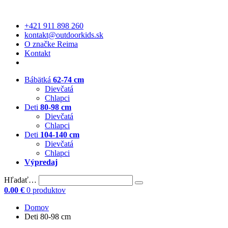
+421 911 898 260
kontakt@outdoorkids.sk
O značke Reima
Kontakt
Bábätká
62-74 cm
Dievčatá
Chlapci
Deti
80-98 cm
Dievčatá
Chlapci
Deti
104-140 cm
Dievčatá
Chlapci
Výpredaj
Hľadať…
0.00
€
0 produktov
Domov
Deti 80-98 cm