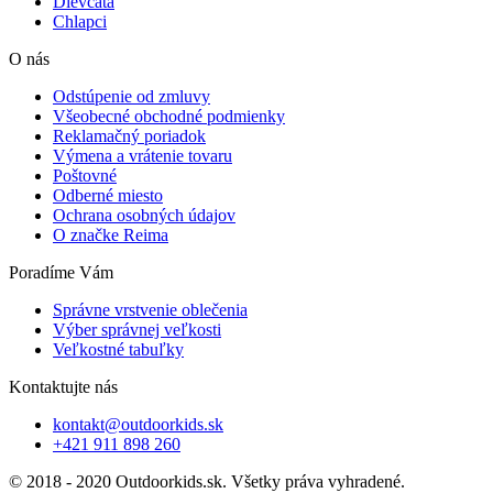
Dievčatá
Chlapci
O nás
Odstúpenie od zmluvy
Všeobecné obchodné podmienky
Reklamačný poriadok
Výmena a vrátenie tovaru
Poštovné
Odberné miesto
Ochrana osobných údajov
O značke Reima
Poradíme Vám
Správne vrstvenie oblečenia
Výber správnej veľkosti
Veľkostné tabuľky
Kontaktujte nás
kontakt@outdoorkids.sk
+421 911 898 260
© 2018 - 2020 Outdoorkids.sk. Všetky práva vyhradené.