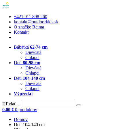
+421 911 898 260
kontakt@outdoorkids.sk
O značke Reima
Kontakt
Bábätká
62-74 cm
Dievčatá
Chlapci
Deti
80-98 cm
Dievčatá
Chlapci
Deti
104-140 cm
Dievčatá
Chlapci
Výpredaj
Hľadať…
0.00
€
0 produktov
Domov
Deti 104-140 cm