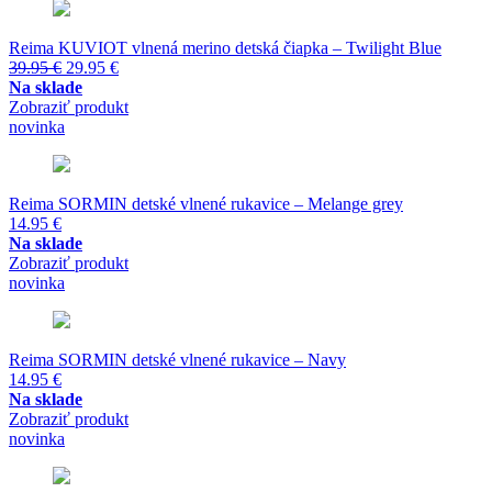
Reima KUVIOT vlnená merino detská čiapka – Twilight Blue
Pôvodná
Aktuálna
39.95
€
29.95
€
cena
cena
Na sklade
bola:
je:
Zobraziť produkt
39.95 €.
29.95 €.
novinka
Reima SORMIN detské vlnené rukavice – Melange grey
14.95
€
Na sklade
Zobraziť produkt
novinka
Reima SORMIN detské vlnené rukavice – Navy
14.95
€
Na sklade
Zobraziť produkt
novinka