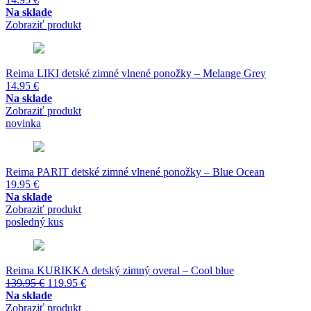
Na sklade
Zobraziť produkt
Reima LIKI detské zimné vlnené ponožky – Melange Grey
14.95
€
Na sklade
Zobraziť produkt
novinka
Reima PARIT detské zimné vlnené ponožky – Blue Ocean
19.95
€
Na sklade
Zobraziť produkt
posledný kus
Reima KURIKKA detský zimný overal – Cool blue
Pôvodná
Aktuálna
139.95
€
119.95
€
cena
cena
Na sklade
bola:
je:
Zobraziť produkt