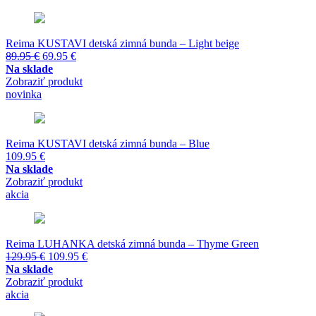
Reima KUSTAVI detská zimná bunda – Light beige
Pôvodná
Aktuálna
89.95
€
69.95
€
cena
cena
Na sklade
bola:
je:
Zobraziť produkt
89.95 €.
69.95 €.
novinka
Reima KUSTAVI detská zimná bunda – Blue
109.95
€
Na sklade
Zobraziť produkt
akcia
Reima LUHANKA detská zimná bunda – Thyme Green
Pôvodná
Aktuálna
129.95
€
109.95
€
cena
cena
Na sklade
bola:
je:
Zobraziť produkt
129.95 €.
109.95 €.
akcia