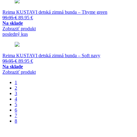
Reima KUSTAVI detská zimná bunda – Thyme green
Pôvodná
Aktuálna
99.95
€
89.95
€
cena
cena
Na sklade
bola:
je:
Zobraziť produkt
99.95 €.
89.95 €.
posledný kus
Reima KUSTAVI detská zimná bunda – Soft navy
Pôvodná
Aktuálna
99.95
€
89.95
€
cena
cena
Na sklade
bola:
je:
Zobraziť produkt
99.95 €.
89.95 €.
1
2
3
4
5
6
7
8